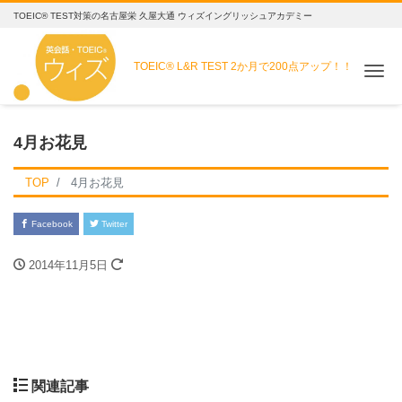
TOEIC® TEST対策の名古屋栄 久屋大通 ウィズイングリッシュアカデミー
TOEIC® L&R TEST
2か月で200点アップ！！
Me
4月お花見
TOP
4月お花見
Facebook
Twitter
2014年11月5日
関連記事