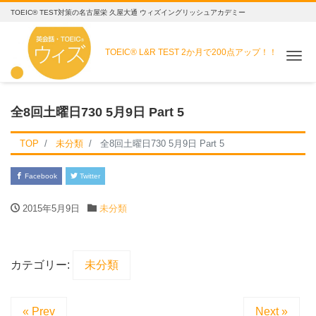
TOEIC® TEST対策の名古屋栄 久屋大通 ウィズイングリッシュアカデミー
TOEIC® L&R TEST
2か月で200点アップ！！
Me
全8回土曜日730 5月9日 Part 5
TOP
未分類
全8回土曜日730 5月9日 Part 5
Facebook
Twitter
2015年5月9日
未分類
カテゴリー:
未分類
« Prev
Next »