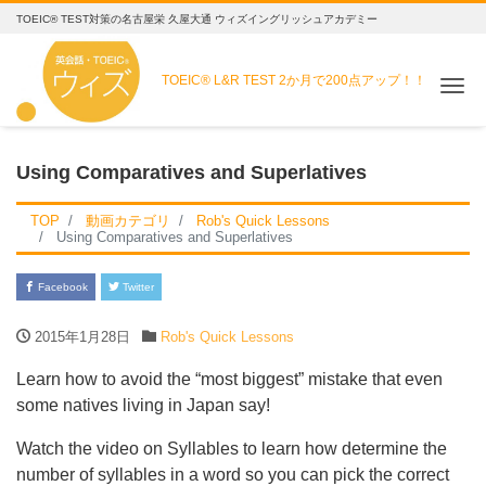
TOEIC® TEST対策の名古屋栄 久屋大通 ウィズイングリッシュアカデミー
TOEIC® L&R TEST
2か月で200点アップ！！
Me
Using Comparatives and Superlatives
TOP
動画カテゴリ
Rob's Quick Lessons
Using Comparatives and Superlatives
Facebook
Twitter
2015年1月28日
Rob's Quick Lessons
Learn how to avoid the “most biggest” mistake that even
some natives living in Japan say!
Watch the video on Syllables to learn how determine the
number of syllables in a word so you can pick the correct