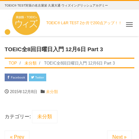
TOEIC® TEST対策の名古屋栄 久屋大通 ウィズイングリッシュアカデミー
TOEIC® L&R TEST
2か月で200点アップ！！
Me
TOEIC全8回日曜日入門 12月6日 Part 3
TOP
未分類
TOEIC全8回日曜日入門 12月6日 Part 3
Facebook
Twitter
2015年12月8日
未分類
カテゴリー:
未分類
« Prev
Next »