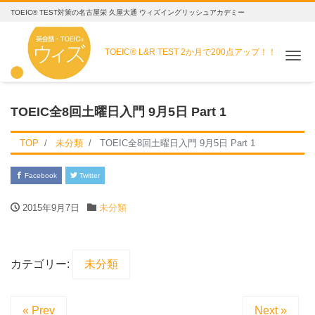
TOEIC® TEST対策の名古屋栄 久屋大通 ウィズイングリッシュアカデミー
TOEIC® L&R TEST
2か月で200点アップ！！
Me
TOEIC全8回土曜日入門 9月5日 Part 1
TOP
未分類
TOEIC全8回土曜日入門 9月5日 Part 1
Facebook
Twitter
2015年9月7日
未分類
カテゴリー:
未分類
« Prev
Next »