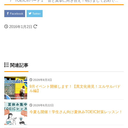
TOEIC®パート１ 音と真摯に向き合え！明けましておめでとうございます。 年末は30日まで、年始は4日から、TOEIC®集中講座を行います。英語の勉強が必要な人が多いのだなあ、と実感しています。さて、今日は、音と真摯に向き合う、ということをお勧めします。英語をなんとなく聞いているだけでは、わかるところだけを選んで聞いているだけで、聴く力をしっかりとつけていくことはできません。英語を聞いて、すぐ日本語での意味を考えてしまう癖をやめて、英語の「音」に集中する時間を作ってください。なかなか分かってもらえませんが、それはとても大事なことです。続きはまた次回。
Facebook
Twitter
2016年1月2日
関連記事
2026年8月3日
9月イベント開催します！【異文化発見！エルサルバド
ル編】
2026年6月22日
今夏も開催！学生さん向け夏休みTOEIC対策レッスン！