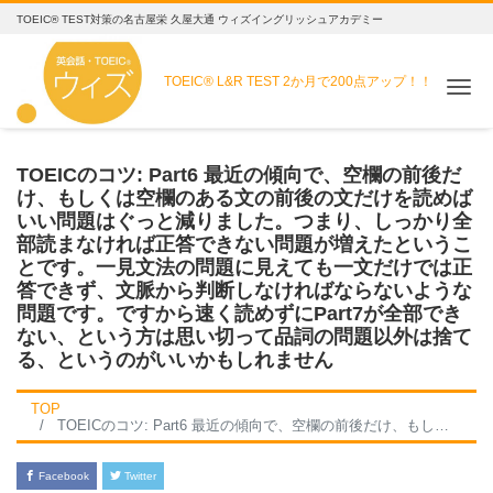
TOEIC® TEST対策の名古屋栄 久屋大通 ウィズイングリッシュアカデミー
TOEIC® L&R TEST
2か月で200点アップ！！
Me
TOEICのコツ: Part6 最近の傾向で、空欄の前後だ
け、もしくは空欄のある文の前後の文だけを読めば
いい問題はぐっと減りました。つまり、しっかり全
部読まなければ正答できない問題が増えたというこ
とです。一見文法の問題に見えても一文だけでは正
答できず、文脈から判断しなければならないような
問題です。ですから速く読めずにPart7が全部でき
ない、という方は思い切って品詞の問題以外は捨て
る、というのがいいかもしれません
TOP
TOEICのコツ: Part6 最近の傾向で、空欄の前後だけ、もしくは空欄のある文の前後の文だけを読めばいい問題はぐっと減りました。つまり、しっかり全部読まなければ正答できない問題が増えたということです。一見文法の問題に見えても一文だけでは正答できず、文脈から判断しなければならないような問題です。ですから速く読めずにPart7が全部できない、という方は思い切って品詞の問題以外は捨てる、というのがいいかもしれません
Facebook
Twitter