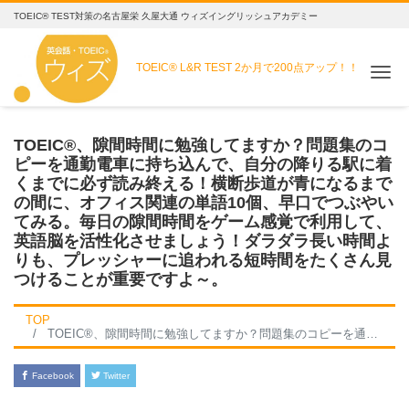
TOEIC® TEST対策の名古屋栄 久屋大通 ウィズイングリッシュアカデミー
TOEIC® L&R TEST
2か月で200点アップ！！
Me
TOEIC®、隙間時間に勉強してますか？問題集のコ
ピーを通勤電車に持ち込んで、自分の降りる駅に着
くまでに必ず読み終える！横断歩道が青になるまで
の間に、オフィス関連の単語10個、早口でつぶやい
てみる。毎日の隙間時間をゲーム感覚で利用して、
英語脳を活性化させましょう！ダラダラ長い時間よ
りも、プレッシャーに追われる短時間をたくさん見
つけることが重要ですよ～。
TOP
TOEIC®、隙間時間に勉強してますか？問題集のコピーを通勤電車に持ち込んで、自分の降りる駅に着くまでに必ず読み終える！横断歩道が青になるまでの間に、オフィス関連の単語10個、早口でつぶやいてみる。毎日の隙間時間をゲーム感覚で利用して、英語脳を活性化させましょう！ダラダラ長い時間よりも、プレッシャーに追われる短時間をたくさん見つけることが重要ですよ～。
Facebook
Twitter