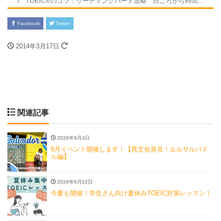
TOEIC®のコツ：リーディングパート攻略 日ごろから時間を計って読んでいますか？試験当日だけ限られた時間の中で問題を解くということは至難の業です。普段から時間のプレッシャーの中で英文を読む練習をしてください。自分の中に3分とか5分という小さな区切りに1つを読み終える、という決意をし、タイマーでプレッシャーをかけることで、脳が「速く読もう」という指令を送ってくれるようになります。そうすればしめたもの。残り時間が10分でも焦ることなく1０題解くことができるはずです。ＴＯＥＩＣ®は短期集中で頑張ろう！名古屋・栄のＴＯＥＩＣ®ならウィズにお任せください。
Facebook
Twitter
2014年3月17日
関連記事
2026年8月3日
9月イベント開催します！【異文化発見！エルサルバド
ル編】
2026年6月22日
今夏も開催！学生さん向け夏休みTOEIC対策レッスン！