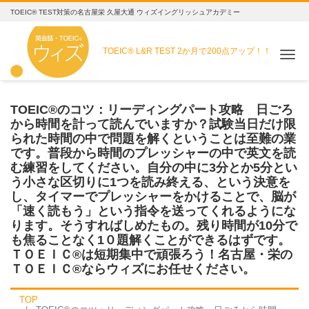
TOEIC® TEST対策の名古屋栄 久屋大通 ウィズイングリッシュアカデミー
TOEIC® L&R TEST
2か月で200点アップ！！
Me
TOEIC®のコツ：リーディングパート攻略 日ごろ
から時間を計って読んでいますか？試験当日だけ限
られた時間の中で問題を解くということは至難の業
です。普段から時間のプレッシャーの中で英文を読
む練習をしてください。自分の中に3分とか5分とい
う小さな区切りに1つを読み終える、という決意を
し、タイマーでプレッシャーをかけることで、脳が
「速く読もう」という指令を送ってくれるようにな
ります。そうすればしめたもの。残り時間が10分で
も焦ることなく1０題解くことができるはずです。
ＴＯＥＩＣ®は短期集中で頑張ろう！名古屋・栄の
ＴＯＥＩＣ®ならウィズにお任せください。
TOP