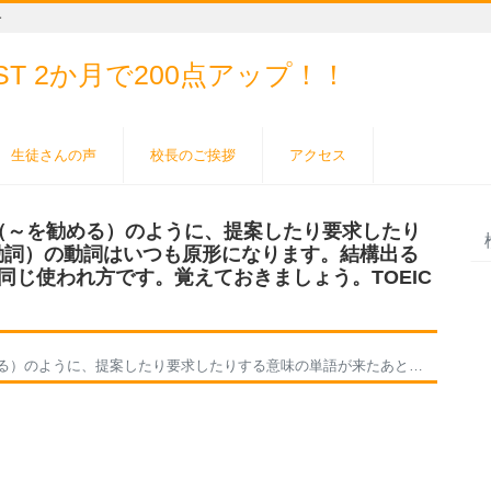
ー
EST
2か月で200点アップ！！
生徒さんの声
校長のご挨拶
アクセス
end（～を勧める）のように、提案したり要求したり
動詞）の動詞はいつも原形になります。結構出る
なども同じ使われ方です。覚えておきましょう。TOEIC
）の動詞はいつも原形になります。結構出るものとして、requireとかsuggestなども同じ使われ方です。覚えておきましょう。TOEICは短期で集中してがんばろう！