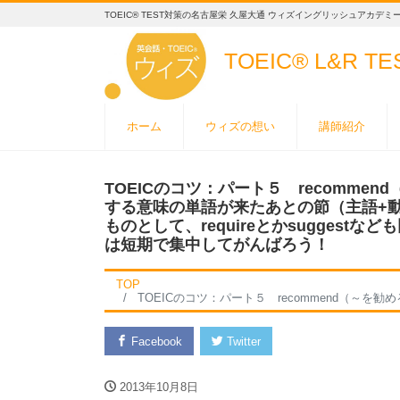
TOEIC® TEST対策の名古屋栄 久屋大通 ウィズイングリッシュアカデミ
TOEIC® L&R T
ホーム
ウィズの想い
講師紹介
TOEICのコツ：パート５ recomm
する意味の単語が来たあとの節（主語+
ものとして、requireとかsuggest
は短期で集中してがんばろう！
TOP
TOEICのコツ：パート５ recommend（～を勧める）のように、提案したり要求したりする意味の単語が来たあとの節（主語+動詞
Facebook
Twitter
2013年10月8日