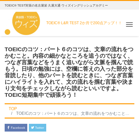
TOEIC® TEST対策の名古屋栄 久屋大通 ウィズイングリッシュアカデミー
TOEIC® L&R TEST
2か月で200点アップ！！
Me
TOEICのコツ：パート６のコツは、文章の流れをつ
かむこと。内容の細かなところを追うのではなく、
つなぎ言葉などをうまく追いながら文脈を掴んで読
もう。日頃の勉強には、空欄に答えの入った部分を
音読したり、他のパートを読むときに、つなぎ言葉
にハイライトを入れて、文の流れを掴む言葉や決ま
り文句をチェックしながら読むといいですよ。
TOEIC短期集中で頑張ろう！
TOP
TOEICのコツ：パート６のコツは、文章の流れをつかむこと。内容の細かなところを追うのではなく、つなぎ言葉などをうまく追いながら文脈を掴んで読もう。日頃の勉強には、空欄に答えの入った部分を音読したり、他のパートを読むときに、つなぎ言葉にハイライトを入れて、文の流れを掴む言葉や決まり文句をチェックしながら読むといいですよ。TOEIC短期集中で頑張ろう！
Facebook
Twitter