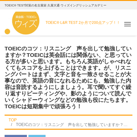
TOEIC® TEST対策の名古屋栄 久屋大通 ウィズイングリッシュアカデミー
TOEIC® L&R TEST
2か月で200点アップ！！
Me
TOEICのコツ：リスニング 声を出して勉強してい
ますか？TOEICは英会話には関係ない、と思ってい
る方が多いと思います。もちろん英語がしゃべれな
くてもスコアを上げることはできます。が、リスニ
ングパートはまず、文字と音を一致させることが大
事なので、英語の音になれるためにも、勉強した内
容は音読するようにしましょう。耳で聞いてすぐ繰
り返すりピーティングや、影のようについて読んで
いくシャドーウィングなどの勉強も役にたちます。
TOEICは短期集中で頑張ろう！
TOP
TOEICのコツ：リスニング 声を出して勉強していますか？TOEICは英会話には関係ない、と思っている方が多いと思います。もちろん英語がしゃべれなくてもスコアを上げることはできます。が、リスニングパートはまず、文字と音を一致させることが大事なので、英語の音になれるためにも、勉強した内容は音読するようにしましょう。耳で聞いてすぐ繰り返すりピーティングや、影のようについて読んでいくシャドーウィングなどの勉強も役にたちます。TOEICは短期集中で頑張ろう！