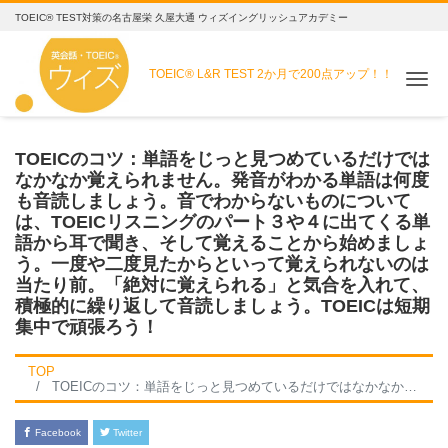
TOEIC® TEST対策の名古屋栄 久屋大通 ウィズイングリッシュアカデミー
TOEIC® L&R TEST
2か月で200点アップ！！
Me
TOEICのコツ：単語をじっと見つめているだけでは
なかなか覚えられません。発音がわかる単語は何度
も音読しましょう。音でわからないものについて
は、TOEICリスニングのパート３や４に出てくる単
語から耳で聞き、そして覚えることから始めましょ
う。一度や二度見たからといって覚えられないのは
当たり前。「絶対に覚えられる」と気合を入れて、
積極的に繰り返して音読しましょう。TOEICは短期
集中で頑張ろう！
TOP
TOEICのコツ：単語をじっと見つめているだけではなかなか覚えられません。発音がわかる単語は何度も音読しましょう。音でわからないものについては、TOEICリスニングのパート３や４に出てくる単語から耳で聞き、そして覚えることから始めましょう。一度や二度見たからといって覚えられないのは当たり前。「絶対に覚えられる」と気合を入れて、積極的に繰り返して音読しましょう。TOEICは短期集中で頑張ろう！
Facebook
Twitter