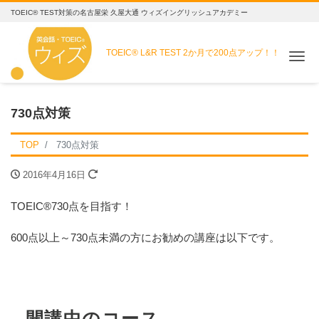
TOEIC® TEST対策の名古屋栄 久屋大通 ウィズイングリッシュアカデミー
TOEIC® L&R TEST
2か月で200点アップ！！
Me
730点対策
TOP
730点対策
2016年4月16日
TOEIC®730点を目指す！
600点以上～730点未満の方にお勧めの講座は以下です。
開講中のコース