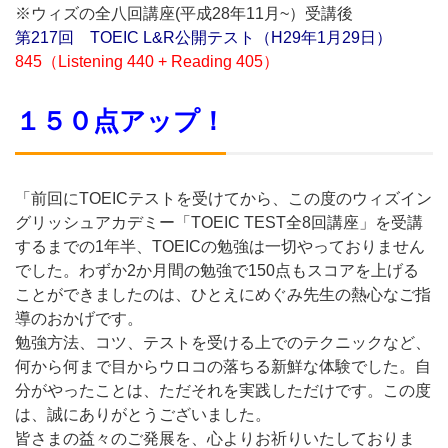
※ウィズの全八回講座(平成28年11月~）受講後
第217回 TOEIC L&R公開テスト（H29年1月29日）
845（Listening 440 + Reading 405）
１５０点アップ！
「前回にTOEICテストを受けてから、
この度のウィズイン
グリッシュアカデミー「TOEIC TEST全8回講座」を受講
するまでの1年半、
TOEICの勉強は一切やっておりません
でした。わずか2か月間の勉強で150点もスコアを上げる
ことができまし
たのは、ひとえにめぐみ先生の熱心なご指
導のおかげです。
勉強方法、コツ、テストを受ける上でのテクニックなど、
何から何まで目からウロコの落ちる新鮮な体験でした。自
分がやったことは、ただそれを実践しただけです。この度
は、誠にありがとうございました。
皆さまの益々のご発展を、心よりお祈りいたしておりま