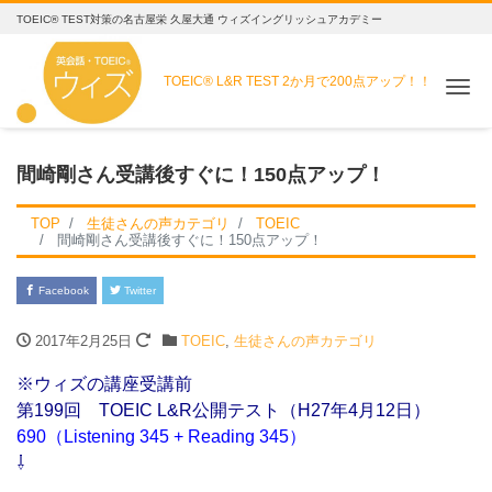
TOEIC® TEST対策の名古屋栄 久屋大通 ウィズイングリッシュアカデミー
TOEIC® L&R TEST
2か月で200点アップ！！
Me
間崎剛さん受講後すぐに！150点アップ！
TOP
生徒さんの声カテゴリ
TOEIC
間崎剛さん受講後すぐに！150点アップ！
Facebook
Twitter
2017年2月25日
TOEIC
,
生徒さんの声カテゴリ
※ウィズの講座受講前
第199回 TOEIC L&R公開テスト（H27年4月12日）
690（Listening 345 + Reading 345）
⇩