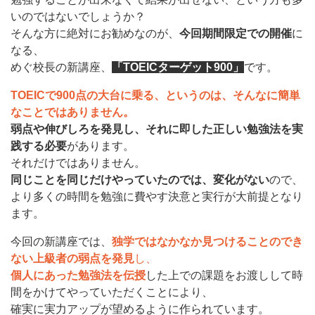
いのではないでしょうか？
そんな方に絶対にお勧めなのが、
今回期間限定での開催
に
なる、
めぐ校長の新講座、
「TOEICターゲット900」
です。
TOEICで900点の大台に乗る、というのは、そんなに簡単
なことではありません。
弱点や伸びしろを発見し、それに即した正しい勉強法を実
践する必要
があります。
それだけではありません。
同じことを同じだけやっていたのでは、変化がない
ので、
より多くの時間を勉強に費やす決意と実行が大前提となり
ます。
今回の新講座では、
独学ではなかなか見つけることのでき
ない上級者の弱点を発見
し、
個人にあった勉強法を伝授
した上での課題をお渡しして時
間をかけてやっていただくことにより、
確実に実力アップが望めるように作られています。