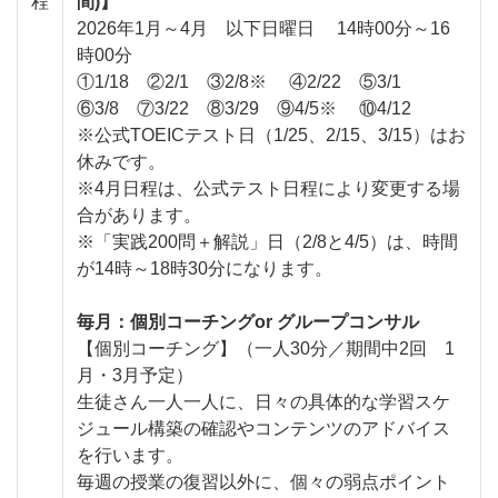
程
間)】
2026年1月～4月 以下日曜日 14時00分～16
時00分
①1/18 ②2/1 ③2/8※ ④2/22 ⑤3/1
⑥3/8 ⑦3/22 ⑧3/29 ⑨4/5※ ⑩4/12
※公式TOEICテスト日（1/25、2/15、3/15）はお
休みです。
※4月日程は、公式テスト日程により変更する場
合があります。
※「実践200問＋解説」日（2/8と4/5）は、時間
が14時～18時30分になります。
毎月：個別コーチングor グループコンサル
【個別コーチング】（一人30分／期間中2回 1
月・3月予定）
生徒さん一人一人に、日々の具体的な学習スケ
ジュール構築の確認やコンテンツのアドバイス
を行います。
毎週の授業の復習以外に、個々の弱点ポイント