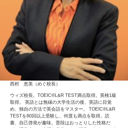
西村 恵美（めぐ校長）
ウィズ校長。TOEIC®L&R TEST満点取得。英検1級
取得。 英語とは無縁の大学生活の後、英語に目覚
め、独自の方法で英会話をマスター。 TOEIC®L&R
TESTを80回以上受験し、何度も満点を取得。読
書、自己啓発が趣味。普段はおっとりした性格だ