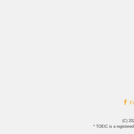
F
(C) 2
* TOEIC is a registere