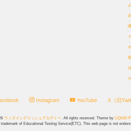
acebook
Instagram
YouTube
X（旧Twit
026
ウィズイングリッシュアカデミー
. All rights reserved.
Theme by
LIQUID 
d trademark of Educational Testing Service(ETC). This web page is not endor