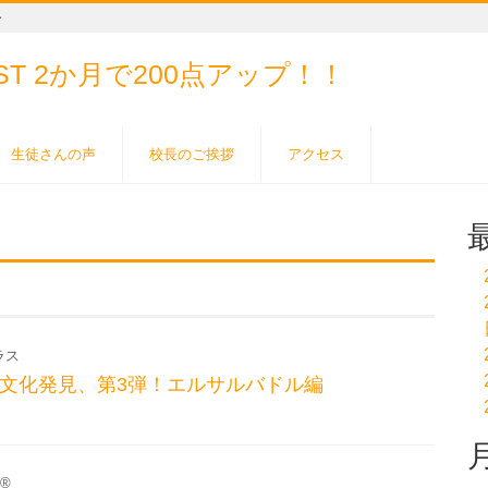
ー
EST
2か月で200点アップ！！
生徒さんの声
校長のご挨拶
アクセス
ラス
異文化発見、第3弾！エルサルバドル編
C®