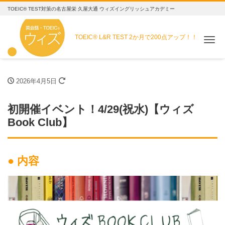
TOEIC® TEST対策の名古屋栄 久屋大通 ウィズイングリッシュアカデミー
TOEIC® L&R TEST
2か月で200点アップ！！
Me
2026年4月5日
初開催イベント！4/29(祝水)【ウィズ
Book Club】
● 内容