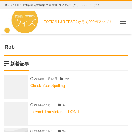
TOEIC® TEST対策の名古屋栄 久屋大通 ウィズイングリッシュアカデミー
TOEIC® L&R TEST
2か月で200点アップ！！
Me
Rob
新着記事
2014年11月13日
Rob
Check Your Spelling
2014年11月9日
Rob
Internet Translators – DON’T!
2014年11月4日
Rob