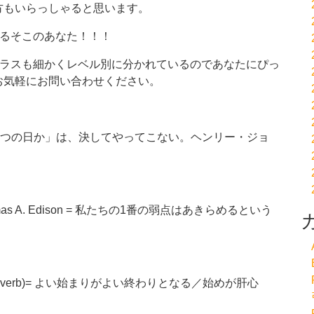
方もいらっしゃると思います。
いるそこのあなた！！！
はクラスも細かくレベル別に分かれているのであなたにぴっ
お気軽にお問い合わせください。
ese days.= 「いつの日か」は、決してやってこない。ヘンリー・ジョ
 up. -Thomas A. Edison = 私たちの1番の弱点はあきらめるという
ing. – (proverb)= よい始まりがよい終わりとなる／始めが肝心