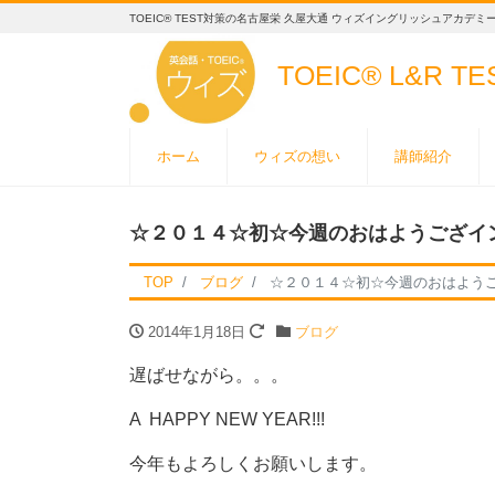
TOEIC® TEST対策の名古屋栄 久屋大通 ウィズイングリッシュアカデミ
TOEIC® L&R T
ホーム
ウィズの想い
講師紹介
☆２０１４☆初☆今週のおはようござイ
TOP
ブログ
☆２０１４☆初☆今週のおはよう
2014年1月18日
ブログ
遅ばせながら。。。
A HAPPY NEW YEAR!!!
今年もよろしくお願いします。