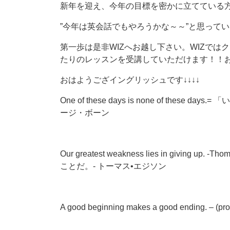
新年を迎え、今年の目標を密かに立てている
”今年は英会話でもやろうかな～～”と思って
第一歩は是非WIZへお越し下さい。WIZで
たりのレッスンを受講していただけます！！
おはようござイングリッシュです↓↓↓↓
One of these days is none of th
ージ・ボ
ーン
Our greatest weakness lies in giving
ことだ。- トーマス•エジソン
A good beginning makes a good end