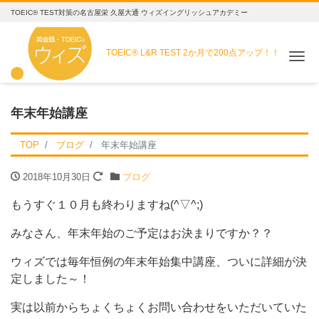
TOEIC® TEST対策の名古屋栄 久屋大通 ウィズイングリッシュアカデミー
TOEIC® L&R TEST
2か月で200点アップ！！
Me
年末年始講座
TOP
ブログ
年末年始講座
2018年10月30日
ブログ
もうすぐ１０月も終わりますね(^▽^;)
みなさん、年末年始のご予定はお決まりですか？？
ウィズでは毎年恒例の年末年始集中講座、ついに詳細が決
定しました～！
実は以前からちょくちょくお問い合わせをいただいていた