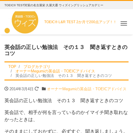
TOEIC® TEST対策の名古屋栄 久屋大通 ウィズイングリッシュアカデミー
TOEIC® L&R TEST
2か月で200点アップ！！
Me
英会話の正しい勉強法 その１３ 聞き返すときの
コツ
TOP
ブログカテゴリ
オーナーMegumiの英会話・TOEICアドバイス
英会話の正しい勉強法 その１３ 聞き返すときのコツ
2014年3月4日
オーナーMegumiの英会話・TOEICアドバイス
英会話の正しい勉強法 その１３ 聞き返すときのコツ
英会話で、相手が何を言っているのかイマイチ聞き取れな
かったときは、
そのままにしておかずに、必ずすぐ、聞き返しましょう。