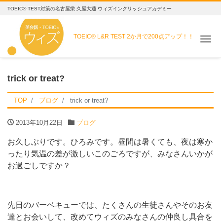
TOEIC® TEST対策の名古屋栄 久屋大通 ウィズイングリッシュアカデミー
TOEIC® L&R TEST
2か月で200点アップ！！
Me
trick or treat?
TOP
ブログ
trick or treat?
2013年10月22日
ブログ
お久しぶりです。ひろみです。昼間は暑くても、夜は寒か
ったり気温の差が激しいこのごろですが、みなさんいかが
お過ごしですか？
先日のバーベキューでは、たくさんの生徒さんやそのお友
達とお会いして、改めてウィズのみなさんの仲良し具合を