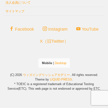
法人会員について
サイトマップ
Facebook
Instagram
YouTube
X（旧Twitter）
Mobile
|
Desktop
(C) 2026
ウィズイングリッシュアカデミー
. All rights reserved.
Theme by
LIQUID PRESS
.
* TOEIC is a registered trademark of Educational Testing
Service(ETC). This web page is not endorsed or approved by ETC.