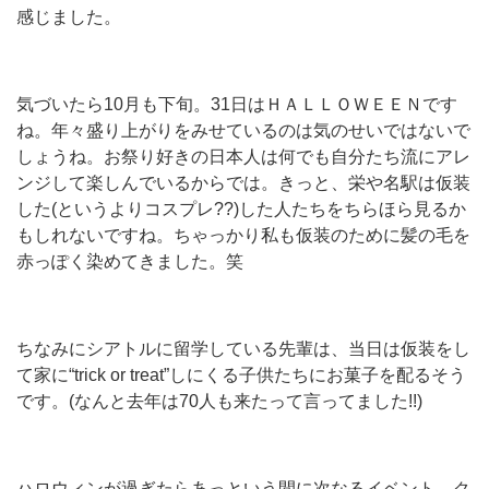
感じました。
気づいたら10月も下旬。31日はＨＡＬＬＯＷＥＥＮです
ね。年々盛り上がりをみせているのは気のせいではないで
しょうね。お祭り好きの日本人は何でも自分たち流にアレ
ンジして楽しんでいるからでは。きっと、栄や名駅は仮装
した(というよりコスプレ??)した人たちをちらほら見るか
もしれないですね。ちゃっかり私も仮装のために髪の毛を
赤っぽく染めてきました。笑
ちなみにシアトルに留学している先輩は、当日は仮装をし
て家に“trick or treat”しにくる子供たちにお菓子を配るそう
です。(なんと去年は70人も来たって言ってました!!)
ハロウィンが過ぎたらあっという間に次なるイベント、ク