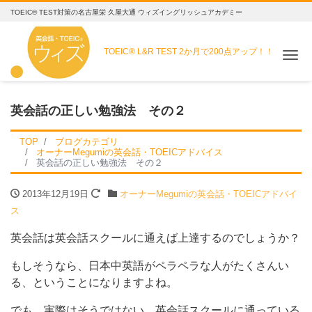
TOEIC® TEST対策の名古屋栄 久屋大通 ウィズイングリッシュアカデミー
TOEIC® L&R TEST
2か月で200点アップ！！
Me
英会話の正しい勉強法 その２
TOP
ブログカテゴリ
オーナーMegumiの英会話・TOEICアドバイス
英会話の正しい勉強法 その２
2013年12月19日
オーナーMegumiの英会話・TOEICアドバイ
ス
英会話は英会話スクールに通えば上達するのでしょうか？
もしそうなら、日本中英語がペラペラな人がたくさんい
る、ということになりますよね。
でも、実際はそうではない。英会話スクールに通っている