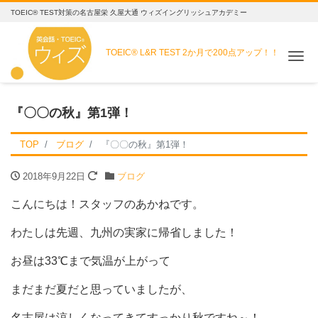
TOEIC® TEST対策の名古屋栄 久屋大通 ウィズイングリッシュアカデミー
TOEIC® L&R TEST
2か月で200点アップ！！
Me
『〇〇の秋』第1弾！
TOP
ブログ
『〇〇の秋』第1弾！
2018年9月22日
ブログ
こんにちは！スタッフのあかねです。
わたしは先週、九州の実家に帰省しました！
お昼は33℃まで気温が上がって
まだまだ夏だと思っていましたが、
名古屋は涼しくなってきてすっかり秋ですね～！