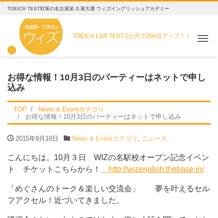
TOEIC® TEST対策の名古屋栄 久屋大通 ウィズイングリッシュアカデミー
TOEIC® L&R TEST
2か月で200点アップ！！
Me
お得な情報！10月3日のパーティーはネットで申し
込み
TOP
News & Eventカテゴリ
お得な情報！10月3日のパーティーはネットで申し込み
2015年9月10日
News & Eventカテゴリ
,
ニュース
こんにちは。10月３日 WIZの名駅校オープン記念イベン
ト チケットこちらから！
http://
wizenglish.thebase.in/
「めぐさんのトーク＆楽しい交流会」 夢を叶えるセル
フアクセル！近づいてきました。