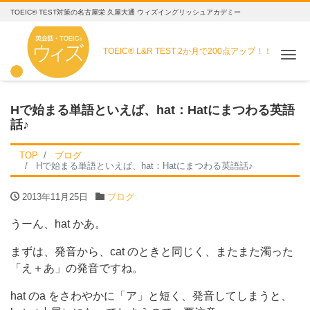
TOEIC® TEST対策の名古屋栄 久屋大通 ウィズイングリッシュアカデミー
TOEIC® L&R TEST
2か月で200点アップ！！
Me
Hで始まる単語といえば、hat：Hatにまつわる英語
話♪
TOP
ブログ
Hで始まる単語といえば、hat：Hatにまつわる英語話♪
2013年11月25日
ブログ
うーん、hat かあ。
まずは、発音から、cat のときと同じく、またまた濁った
「え＋あ」の発音ですね。
hat のa をさわやかに「ア」と短く、発音してしまうと、