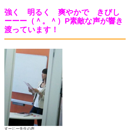
強く 明るく 爽やかで きびし
ーーー（＾。＾）P素敵な声が響き
渡っています！
すーじー先生の声