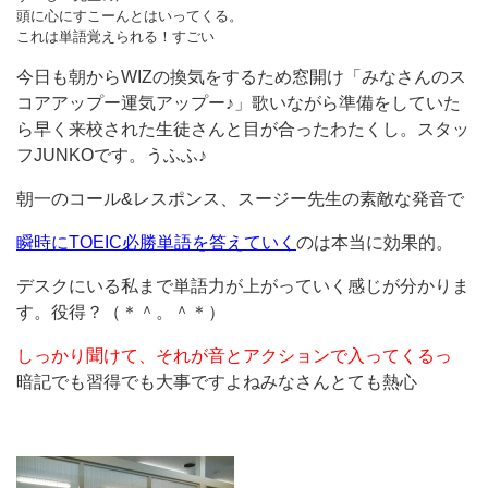
頭に心にすこーんとはいってくる。
これは単語覚えられる！すごい
今日も朝からWIZの換気をするため窓開け「みなさんのス
コアアップー運気アップー♪」歌いながら準備をしていた
ら早く来校された生徒さんと目が合ったわたくし。スタッ
フJUNKOです。うふふ♪
朝一のコール&レスポンス、スージー先生の素敵な発音で
瞬時にTOEIC必勝単語を
答えていく
のは本当に効果的。
デスクにいる私まで単語力が上がっていく感じが分かりま
す。役得？（＊＾。＾＊）
しっかり聞けて、それが音とアクションで入ってくるっ
暗記でも習得でも大事ですよねみなさんとても熱心