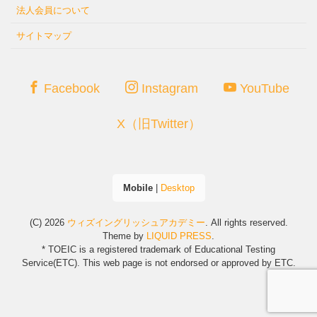
法人会員について
サイトマップ
Facebook
Instagram
YouTube
X（旧Twitter）
Mobile
|
Desktop
(C) 2026
ウィズイングリッシュアカデミー
. All rights reserved.
Theme by
LIQUID PRESS
.
* TOEIC is a registered trademark of Educational Testing
Service(ETC). This web page is not endorsed or approved by ETC.