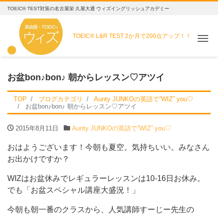
TOEIC® TEST対策の名古屋栄 久屋大通 ウィズイングリッシュアカデミー
TOEIC® L&R TEST
2か月で200点アップ！！
Me
お盆bon♪bon♪ 朝からレッスン♡アツイ
TOP
ブログカテゴリ
Aunty JUNKOの英語で”WIZ” you♡
お盆bon♪bon♪ 朝からレッスン♡アツイ
2015年8月11日
Aunty JUNKOの英語で”WIZ” you♡
おはようございます！今朝も夏空。気持ちいい。みなさん
お出かけですか？
WIZはお盆休みでレギュラーレッスンは10-16日お休み。
でも「お盆スペシャル講座大盛況！」
今朝も朝一番のクラスから、人気講師すーじー先生の